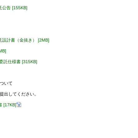
 [155KB]
計書（金抜き） [2MB]
B]
仕様書 [315KB]
ついて
提出してください。
17KB]