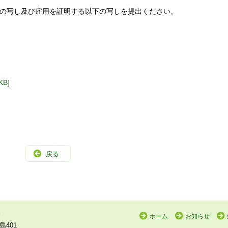
の写し及び雇用を証明する以下の写しを提出ください。
B]
戻る
ホーム
お知らせ
島401