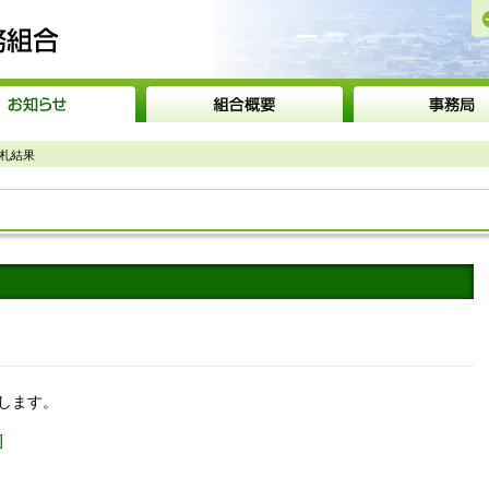
砺波広域圏事務組合
入札結果
せします。
]