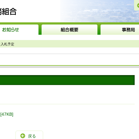
砺波広域圏事務組合
日入札予定
47KB]
戻る