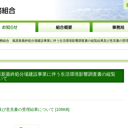
砺波広域圏事務組合
事務組合 蔵原新最終処分場建設事業に伴う生活環境影響調査書の縦覧結果及び意見書の受
蔵原新最終処分場建設事業に伴う生活環境影響調査書の縦覧
いて
意見書の受理結果について [108KB]