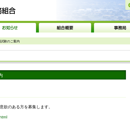
砺波広域圏事務組合
用試験のご案内
内
意欲のある方を募集します。
.html